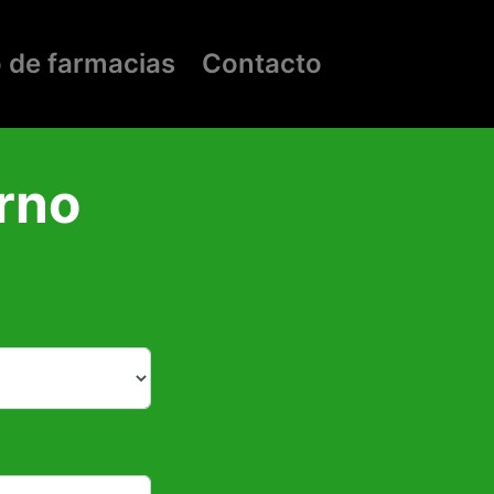
o de farmacias
Contacto
rno