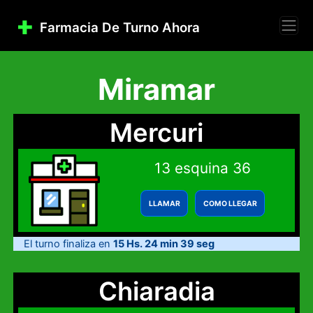
Farmacia De Turno Ahora
Miramar
Mercuri
13 esquina 36
LLAMAR
COMO LLEGAR
El turno finaliza en
15 Hs. 24 min 39 seg
Chiaradia